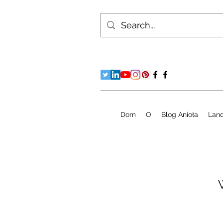
Dom
O
Blog Anioła
Lan