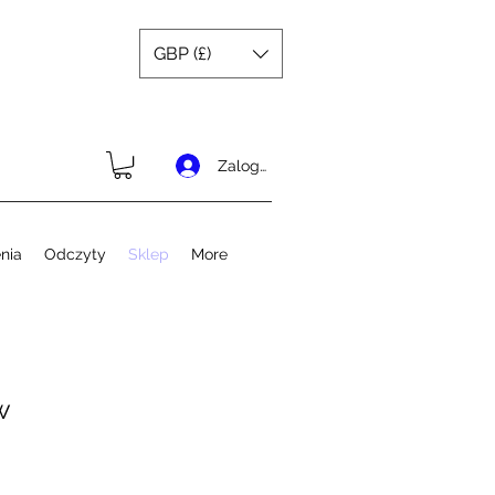
GBP (£)
Zaloguj się
nia
Odczyty
Sklep
More
w