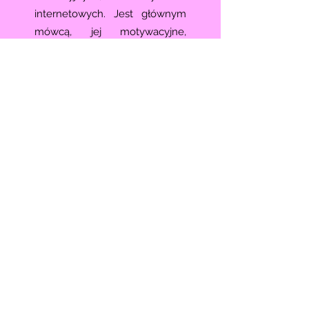
internetowych. Jest głównym
mówcą, jej motywacyjne,
inspirujące i edukacyjne
prezentacje pomogły tysiącom
ludzi na całym świecie w ich
duchowym wzroście.
Jill wykorzystuje swoje
połączenie z duchem, aby
zaoferować szereg odczytów,
zajęć i sesji uzdrawiania dla
osób potrzebujących
przewodnictwa,&nbsp; rozwój i
uzdrawianie.&nbsp; Czy
potrzebujesz pomocy pracując
z własnymi darami intuicyjnymi
lub potrzebujesz wsparcia w