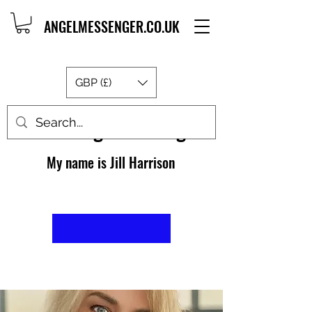
ANGELMESSENGER.CO.UK
GBP (£)
About AngelMessenger
My name is Jill Harrison