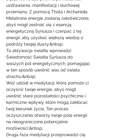
uzdrawiania, manifestacji i duchowej 
przemiany. Z pomocą Thota i Archanioła 
Metatrona energie zostaną zakotwiczone, 
abyś mógł zestroić się z esencją 
energetyczną Syriusza i czerpać z tej 
energii, aby uzyskać większą wiedzę o 
podróży twojej duszy.&nbsp;
Ta aktywacja światła wprowadzi 
Świadomość Światła Syriusza do 
waszych pól energetycznych, pomagając 
w ten sposób uwolnić was od świata 
strachu.&nbsp;
Weź udział w medytacji, która pomoże ci 
oczyścić twoje energie, abyś mógł 
uwolnić stare pozostałości psychiczne i 
karmiczne wpływy, które mogą zakłócać 
twój kierunek życia. Ten proces 
oczyszczania otworzy twoje pola energii 
na nieograniczone potencjalne 
możliwości.&nbsp;
Druga faza medytacji przeprowadzi cię 