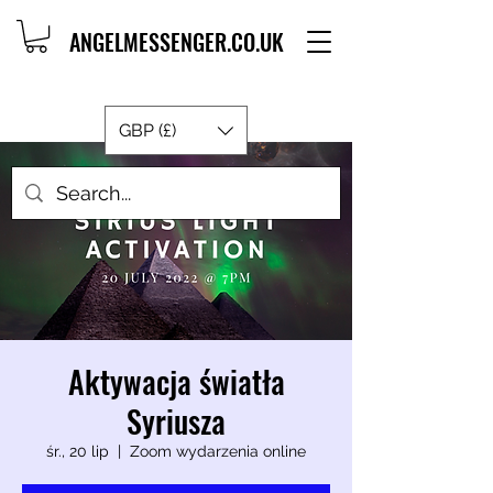
ANGELMESSENGER.CO.UK
GBP (£)
Aktywacja światła
Syriusza
śr., 20 lip
  |  
Zoom wydarzenia online