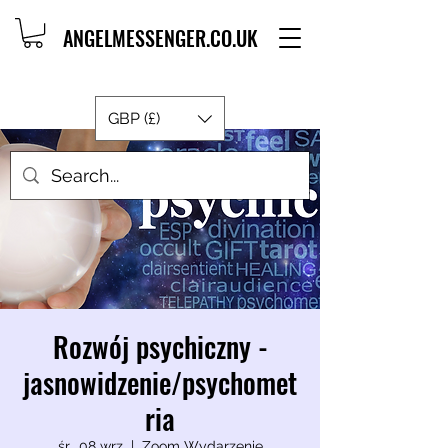
ANGELMESSENGER.CO.UK
GBP (£)
Rozwój psychiczny -
jasnowidzenie/psychomet
ria
śr., 08 wrz
  |  
Zoom Wydarzenie