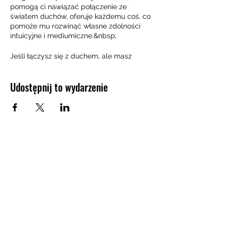
pomogą ci nawiązać połączenie ze
światem duchów, oferuje każdemu coś, co
pomoże mu rozwinąć własne zdolności
intuicyjne i mediumiczne.&nbsp;
Jeśli łączysz się z duchem, ale masz
trudności ze zrozumieniem języka świata
duchów lub z budowaniem informacji
Udostępnij to wydarzenie
dowodowych dla swoich odczytów,
pamiętaj, aby zapisać się już dziś do tego
programu.
Ten konkretny program przeprowadzi cię
krok po kroku przez praktyczne podejście
do tego, jak otrzymywać i &nbsp;trust
przesłania ducha.
Od otwarcia się na ducha, wzmacniania
siły połączenia z duchem, po
przekazywanie znaczących i wnikliwych
przesłań, ten program naprawdę ma coś
dla każdego.