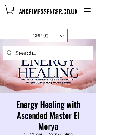
ANGELMESSENGER.CO.UK
GBP (£)
Energy Healing with
Ascended Master El
Morya
śr., 10 kwi
  |  
Zoom Online