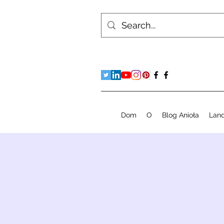
Dom
O
Blog Anioła
Lan