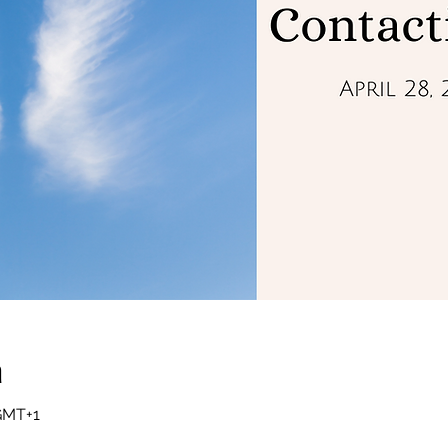
a
 GMT+1