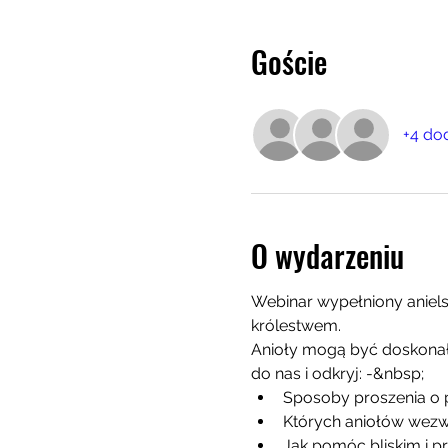
Goście
+4 do
O wydarzeniu
Webinar wypełniony anielsk
królestwem.
Anioły mogą być doskonał
do nas i odkryj: -&nbsp;
Sposoby proszenia o 
Których aniołów wezw
Jak pomóc bliskim i p