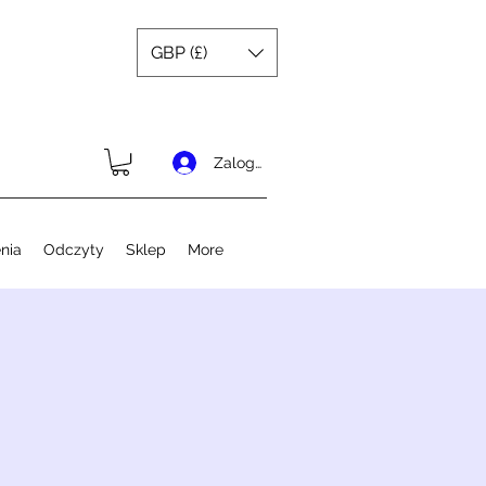
GBP (£)
Zaloguj się
nia
Odczyty
Sklep
More