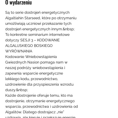
O wydarzeniu
Są to serie dostrojeń energetycznych 
Algaltiahin Starseed, które po otrzymaniu 
umożliwiają uczniowi przekazanie tych 
dostrojeń energetycznych innym.&nbsp;
To konkretne seminarium internetowe 
dotyczy SESJI 3 – KODOWANIE 
ALGALIJSKIEGO BOSKIEGO 
WYRÓWNANIA
Kodowanie Wniebowstąpienia 
Gwiezdnych Nasion pomaga nam w 
naszej podróży wniebowstąpienia i 
zapewnia wsparcie energetyczne 
lekkiego kodu, przewodnictwo, 
uzdrowienie dla przyspieszenia wzrostu 
duszy.&nbsp;
Każde dostrojenie oferuje temu, kto ma 
dostrojenie, otrzymanie energetycznego 
wsparcia, przewodnictwa i uzdrowienia od 
Algalitów. Dlatego dostrajacz „nie” 
uzdrawia, ale kieruje i przekazuje energię, 