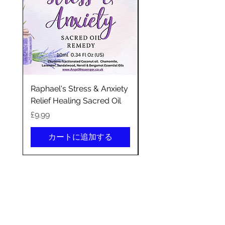
Raphael's Stress & Anxiety
Sacred Divine Femini
Relief Healing Sacred Oil
Anointment Oil
価格
価格
£9.99
£12.99
カートに追加する
©2020 by エンジェルメッセンジャー