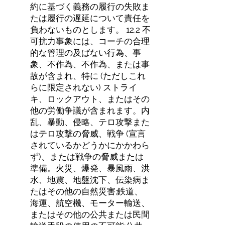
約に基づく義務の履行の失敗ま
たは履行の遅延について責任を
負わないものとします。 12.2 不
可抗力事象には、コーチの合理
的な管理の及ばない行為、事
象、不作為、不作為、または事
故が含まれ、特に (ただしこれ
らに限定されない) ストライ
キ、ロックアウト、またはその
他の労働争議が含まれます。内
乱、暴動、侵略、テロ攻撃また
はテロ攻撃の脅威、戦争 (宣言
されているかどうかにかかわら
ず)、または戦争の脅威または
準備。火災、爆発、暴風雨、洪
水、地震、地盤沈下、伝染病ま
たはその他の自然災害;鉄道、
海運、航空機、モーター輸送、
またはその他の公共または民間