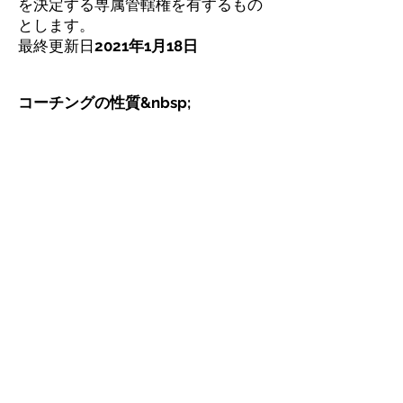
を決定する専属管轄権を有するもの
とします。
最終更新日
2021年1月18日
コーチングの性質&nbsp;
付録 - コーチングのルールとガイド
ライン&nbsp;
あなたはそれを理解していま
す:&nbsp;
コーチングはカウンセリングでも心
理療法でもありません。
あなたはあなた自身の結果を作成す
る責任があります
コーチングの結果は保証されません
コーチングは、医学的アドバイスを
提供したり、それに取って代わるも