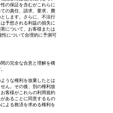
合性の保証を含むがこれらに
べての責任、請求、要求、費
のとします。さらに、不法行
たは予想される利益の損失に
損害について、お客様または
能性について合理的に予測可
の間の完全な合意と理解を構
す。
のような権利を放棄したとは
ません。その後、別の権利放
、お客様がこれらの利用規約
性があることに同意するもの
めによる救済を求める権利を