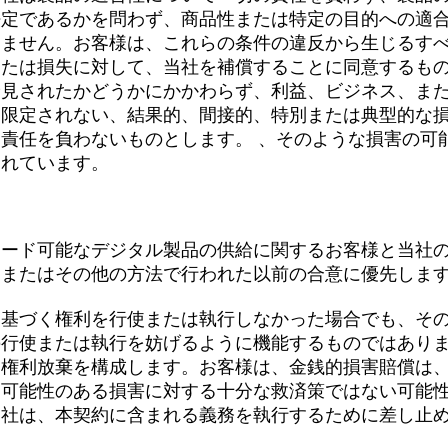
法定であるかを問わず、商品性または特定の目的への適
しません。お客様は、これらの条件の違反から生じるす
または損失に対して、当社を補償することに同意するも
予見されたかどうかにかかわらず、利益、ビジネス、ま
に限定されない、結果的、間接的、特別または典型的な
責任を負わないものとします。 、そのような損害の可
されています。
ロード可能なデジタル製品の供給に関するお客様と当社
、またはその他の方法で行われた以前の合意に優先しま
に基づく権利を行使または執行しなかった場合でも、そ
の行使または執行を妨げるように機能するものではあり
な権利放棄を構成します。お客様は、金銭的損害賠償は
る可能性のある損害に対する十分な救済策ではない可能
当社は、本契約に含まれる義務を執行するために差し止