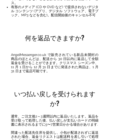
ス。
有形のメディア (CD や DVD など) で提供されないデジタ
ル コンテンツ (アプリ、デジタル ソフトウェア、電子ブ
ック、MP3 などを含む)。配信開始後のキャンセル不可
何を返品できますか?
AngelMessenger.co.uk で販売されている新品未開封の
商品のほとんどは、配送から 30 日以内に返品して全額
返金を受けることができます。クリスマス シーズン中、
11 月 1 日から 12 月 31 日までに発送された商品は、1 月
31 日まで返品可能です。
いつ払い戻しを受けられます
か?
通常、ご注文後2～3週間以内に返品いたします。返品を
受け取って処理した後、払い戻しが支払いカードの明細
書に表示されるまでに5〜7営業日かかる場合があります.
間違った配送先住所を提供し、小包が配達されずに返送
された場合、返金リクエストは配送料を差し引いて処理