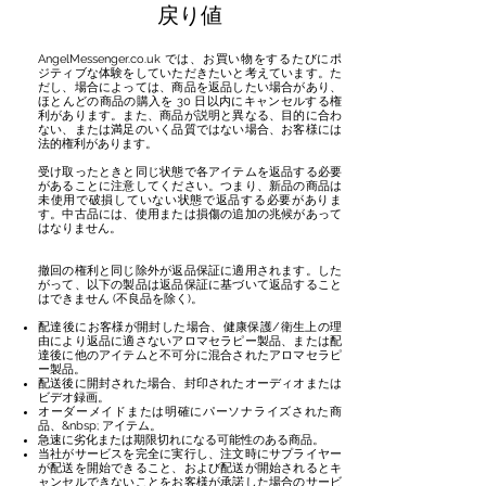
戻り値
AngelMessenger.co.uk では、お買い物をするたびにポ
ジティブな体験をしていただきたいと考えています。た
だし、場合によっては、商品を返品したい場合があり、
ほとんどの商品の購入を 30 日以内にキャンセルする権
利があります。また、商品が説明と異なる、目的に合わ
ない、または満足のいく品質ではない場合、お客様には
法的権利があります。
受け取ったときと同じ状態で各アイテムを返品する必要
があることに注意してください。つまり、新品の商品は
未使用で破損していない状態で返品する必要がありま
す。中古品には、使用または損傷の追加の兆候があって
はなりません。
撤回の権利と同じ除外が返品保証に適用されます。した
がって、以下の製品は返品保証に基づいて返品すること
はできません (不良品を除く)。
配達後にお客様が開封した場合、健康保護/衛生上の理
由により返品に適さないアロマセラピー製品、または配
達後に他のアイテムと不可分に混合されたアロマセラピ
ー製品。
配送後に開封された場合、封印されたオーディオまたは
ビデオ録画。
オーダーメイドまたは明確にパーソナライズされた商
品、&nbsp; アイテム。
急速に劣化または期限切れになる可能性のある商品。
当社がサービスを完全に実行し、注文時にサプライヤー
が配送を開始できること、および配送が開始されるとキ
ャンセルできないことをお客様が承諾した場合のサービ