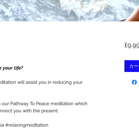
£9.9
カー
 your life?
itation will assist you in reducing your
h our Pathway To Peace meditation which
onnect you with the present.
ia #relaxingmeditation