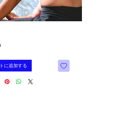
価
9
格
トに追加する