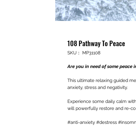
108 Pathway To Peace
SKU： MP31108
Are you in need of some peace in
This ultimate relaxing guided med
anxiety, stress and negativity.
Experience some daily calm wit
will powerfully restore and re-c
#anti-anxiety #destress #insomn