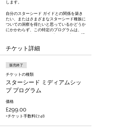
します。
自分のスターシード ガイドとの関係を築き
たい、またはさまざまなスターシード種族に
ついての洞察を得たいと思っているかどうか
にかかわらず、この特定のプログラムは、
SNB (スター ネーション ビーイング) との明
確なつながりを築くのを支援することを目的
チケット詳細
としています。 &nbsp;
この特定のプログラムでは、自分の力を構築
し、意図的なスペースを設定する方法を学び
販売終了
始めます。サイキックとミディアムの働きの
違いを探っていきます。 &nbsp;プログラム
チケットの種類
中、他の学生と一緒に小会議室で作業し、読
スターシード ミディアムシッ
書を行ったり受け取ったりする能力を探りま
プ プログラム
す.&nbsp;
エネルギーを扱うさまざまなツールと方法を
価格
見ていき、スターシードと中程度の関係を築
£299.00
くことができるという自信とスキルを構築す
+チケット手数料£7.48
るのに役立つことに焦点を当てます.