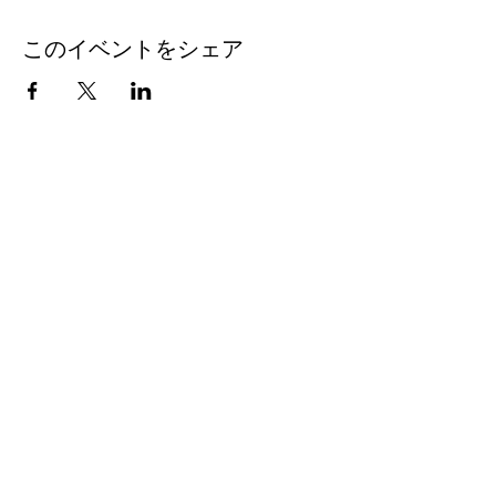
このコースは初心者向けではないことに注意
してください。サイキックまたはミディアム
このイベントをシェア
レベルでの作業経験が必要です。ご不明な点
がございましたら、お気軽にお問い合わせく
ださい。あなたがこのプログラムに適してい
るかどうかをご相談ください。また、これは
実践的なクラスであることにも注意してくだ
さい。リプレイを見るだけで学ぶことは期待
できません。参加して他の人と協力すること
を約束する必要があります.&nbsp;