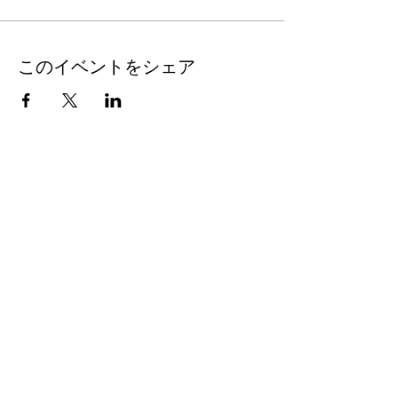
他の人や場所とのエネルギーのつながりは、
私たちを妨げ、次のような多くの方法であな
たに影響を与える可能性があります。
このイベントをシェア
エネルギーの欠乏
誰かのこと、またはその人があなたに
言ったことやしたことを常に考えてい
る。
夢の状態で常にあなたの邪魔をする誰
かまたはどこか
その人の近くにいると、気分が重くな
ったり、不安になったり、ストレスを
感じたりする
どこかへ行った時、急に気分が悪くな
ったり、頭が痛くなったりする
あなたは精神的な明晰さに苦しんでい
ます
あなたはポジティブでいようと奮闘し
ている
気分が重く、やる気がなく、刺激を受
けていないと感じる
&nbsp;これは、プレアデスの光の使者と協