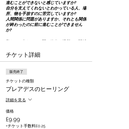
進むことができないと感じていますか?
自分を支えてくれないとわかっている人、場
所、物を手放すのに苦労していますか?
人間関係に問題がありますか、それとも関係
が終わったのに前に進むことができません
か?
私たちは生きている間、他者や場所との関係
においてエネルギーの愛着を形成します。こ
チケット詳細
れが起こると、深い理解と絆を形成するのに
役立つエネルギーリンクまたはエネルギーコ
ードを開発します.これらのエネルギーコー
ドは私たちの魂の成長をサポートし、私たち
販売終了
が世界とどのように相互作用するかに影響を
与えます.エネルギーコードは、精神的、感
チケットの種類
情的、肉体的、精神的なレベルで私たちに影
プレアデスのヒーリング
響を与えます.
詳細を見る
私たちの人間関係が消耗している場合、また
は人間関係が成長しなくなった場合、もはや
価格
役に立たなくなったエネルギーコードを切断
£9.99
する方法を学ぶことで、内なる力を取り戻す
ことができます.
+チケット手数料£0.25