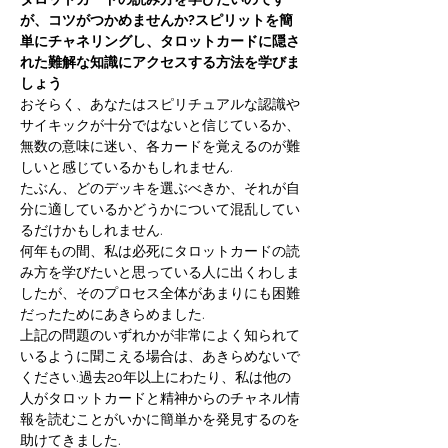
が、コツがつかめませんか?
スピリットを簡
単にチャネリングし、タロットカードに隠さ
れた難解な知識にアクセスする方法を学びま
しょう
おそらく、あなたはスピリチュアルな認識や
サイキックが十分ではないと信じているか、
無数の意味に迷い、各カードを覚えるのが難
しいと感じているかもしれません.
たぶん、どのデッキを選ぶべきか、それが自
分に適しているかどうかについて混乱してい
るだけかもしれません.
何年もの間、私は必死にタロットカードの読
み方を学びたいと思っている人に出くわしま
したが、そのプロセス全体があまりにも困難
だったためにあきらめました.
上記の問題のいずれかが非常によく知られて
いるように聞こえる場合は、あきらめないで
ください.過去20年以上にわたり、私は他の
人がタロットカードと精神からのチャネル情
報を読むことがいかに簡単かを発見するのを
助けてきました.