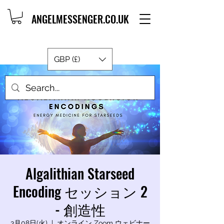
ANGELMESSENGER.CO.UK
GBP (£)
Algalithian Starseed
Encoding セッション 2
- 創造性
3月08日(火)
  |  
オンライン Zoom ウェビナー