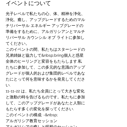
イベントについて
光子レベルで私たちの心、体、精神を浄化、
浄化、癒し、アップグレードするためのマル
チリバーサル エネルギー アップグレードの
準備をするために、アルガリシアンとマルチ
リバーサル カウンシル オブ ライトに参加し
てください。
このイベントの間、私たちはスターシードの
兄弟姉妹と協力して&nbsp;bring個人と惑星
全体のヒーリングと変容をもたらします.私
たちに参加して、この多元的な意識のアップ
グレードが個人的および集団的レベルであな
たにとって何を意味するかを発見してくださ
い.
11-11-22 は、私たち全員にとって大きな変化
と激動の時を告げるものです。私たちに参加
して、このアップグレードがあなたと人類に
もたらす多くの変化を探ってください.
このイベントの構成: -&nbsp;
アルガリシア教育セッション
アルガリシアの癒しと瞑想のセッション