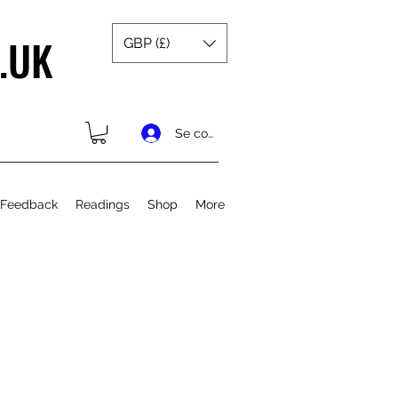
.UK
GBP (£)
Se connecter
 Feedback
Readings
Shop
More