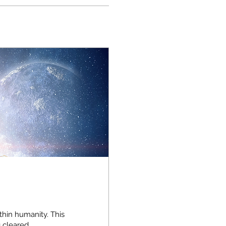
thin humanity. This
 cleared...