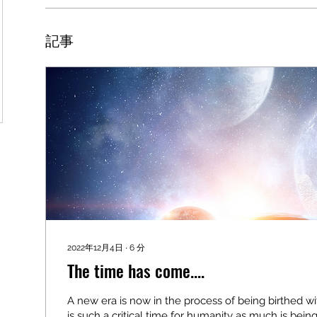
記事
2022年12月4日
∙
6
分
The time has come....
A new era is now in the process of being birthed wi
is such a critical time for humanity as much is being